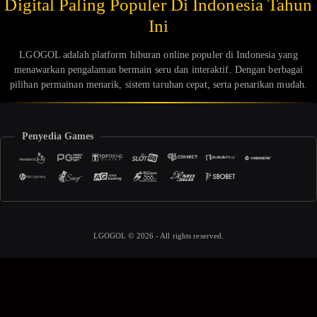
Digital Paling Populer Di Indonesia Tahun
Ini
LGOGOL adalah platform hiburan online populer di Indonesia yang
menawarkan pengalaman bermain seru dan interaktif. Dengan berbagai
pilihan permainan menarik, sistem taruhan cepat, serta penarikan mudah.
Penyedia Games
LGOGOL
© 2026
- All rights reserved.